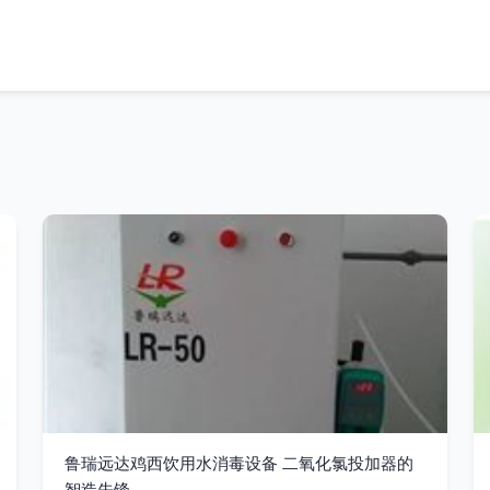
鲁瑞远达鸡西饮用水消毒设备 二氧化氯投加器的
智造先锋