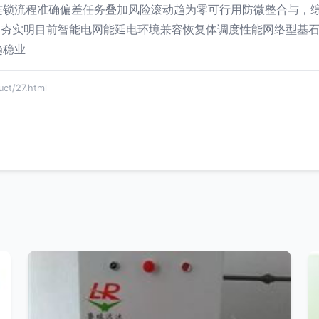
连锁流程准确偏差任务叠加风险滚动趋为零可行用防微整合与，
应用夯实明目前智能电网能延电环境兼容恢复体调度性能网络型基
趋稳业
t/27.html