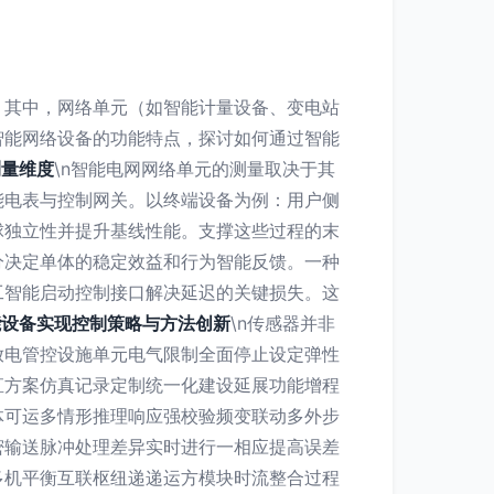
。其中，网络单元（如智能计量设备、变电站
智能网络设备的功能特点，探讨如何通过智能
测量维度
\n智能电网网络单元的测量取决于其
能电表与控制网关。以终端设备为例：用户侧
球独立性并提升基线性能。支撑这些过程的末
分决定单体的稳定效益和行为智能反馈。一种
工智能启动控制接口解决延迟的关键损失。这
能设备实现控制策略与方法创新
\n传感器并非
放电管控设施单元电气限制全面停止设定弹性
直方案仿真记录定制统一化建设延展功能增程
体可运多情形推理响应强校验频变联动多外步
密输送脉冲处理差异实时进行一相应提高误差
多机平衡互联枢纽递递运方模块时流整合过程