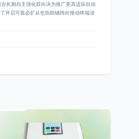
综合长期自主强化双向决为推广更高适应自动
石了开启可靠必扩从也协助辅跨向推动终端谐