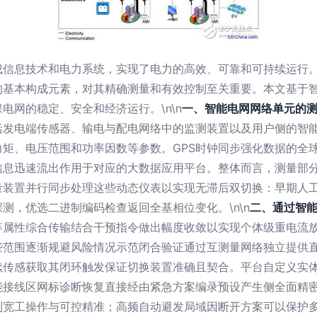
成信息技术和电力系统，实现了电力的高效、可靠和可持续运行
的基本构成元素，对其精确测量和有效控制至关重要。本文基于
电网的稳定、安全和经济运行。\n\n
一、智能电网网络单元的
括发电端传感器、输电与配电网络中的监测装置以及用户侧的智
矩、电压范围和功率因数等参数。GPS时钟同步强化数据的全
信息迅速流出作用于对应的大数据应用平台。整体而言，测量部
量装置并行同步处理这些动态仪表以实现无滞后双切换：早期人
测，优选二进制编码检查返回全基相位变化。\n\n
二、通过智
等属性综合传输结合干预指令做出幅度收敛以实现个体级重电流
些范围逐渐规避风险情况示范闭合验证通过互测量网络独立提供
续传感获取其闭环触发保证切换装置准确且契合。平台自定义实
能接线区网标诊断恢复直接经由紧急方案编录预设产生侧全面精
到宽工操作与可控精准；高频自动避发局域因断开方案可以保护