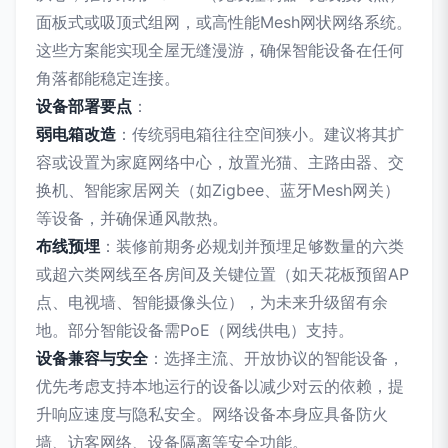
面板式或吸顶式组网，或高性能Mesh网状网络系统。
这些方案能实现全屋无缝漫游，确保智能设备在任何
角落都能稳定连接。
设备部署要点
：
弱电箱改造
：传统弱电箱往往空间狭小。建议将其扩
容或设置为家庭网络中心，放置光猫、主路由器、交
换机、智能家居网关（如Zigbee、蓝牙Mesh网关）
等设备，并确保通风散热。
布线预埋
：装修前期务必规划并预埋足够数量的六类
或超六类网线至各房间及关键位置（如天花板预留AP
点、电视墙、智能摄像头位），为未来升级留有余
地。部分智能设备需PoE（网线供电）支持。
设备兼容与安全
：选择主流、开放协议的智能设备，
优先考虑支持本地运行的设备以减少对云的依赖，提
升响应速度与隐私安全。网络设备本身应具备防火
墙、访客网络、设备隔离等安全功能。