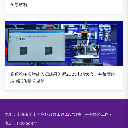
全景解析
高通携多项智能入端成果闪耀2025电信大会，并荣膺终
端测试质量卓越奖
地址：上海市金山区亭林镇兴工路225号1幢（亭林经济二区）
电话：1323508**